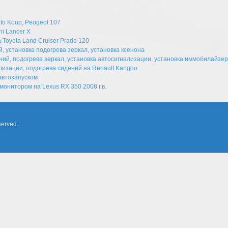
to Koup, Peugeot 107
hi Lancer X
 Toyota Land Cruiser Prado 120
, установка подогрева зеркал, установка ксенона
ений, подогрева зеркал, установка автосигнализации, установка иммобилайзе
лизации, подогрева сидений на Renault Kangoo
автозапуском
монитором на Lexus RX 350 2008 г.в.
served.