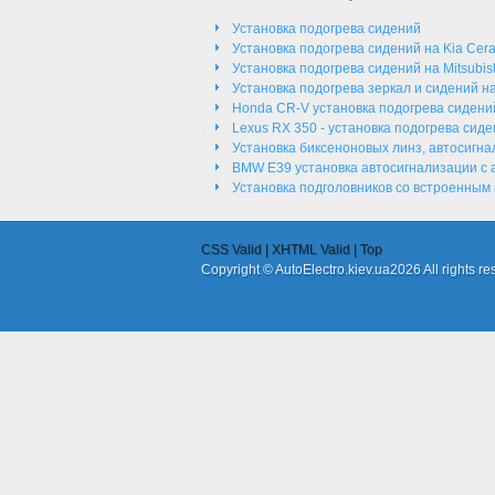
Установка подогрева сидений
Установка подогрева сидений на Kia Cera
Установка подогрева сидений на Mitsubis
Установка подогрева зеркал и сидений на
Honda CR-V установка подогрева сидений
Lexus RX 350 - установка подогрева сид
Установка биксеноновых линз, автосигна
BMW E39 установка автосигнализации с 
Установка подголовников со встроенным 
CSS Valid |
XHTML Valid |
Top
Copyright © AutoElectro.kiev.ua2026 All rights re