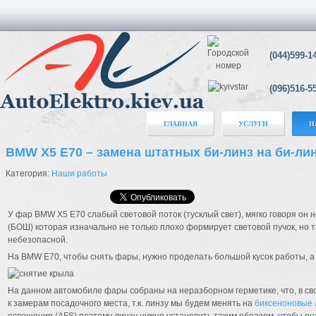
(044)599-1
(096)516-5
ГЛАВНАЯ
УСЛУГИ
Н
BMW X5 E70 – замена штатных би-линз на би-лин
Категория:
Наши работы
У фар BMW X5 E70 слабый световой поток (тусклый свет), мягко говоря он 
(БОШ) которая изначально не только плохо формирует световой пучок, но т
небезопасной.
На BMW E70, чтобы снять фары, нужно проделать большой кусок работы, а
На данном автомобиле фары собраны на неразборном герметике, что, в св
к замерам посадочного места, т.к. линзу мы будем менять на
биксеноновые 