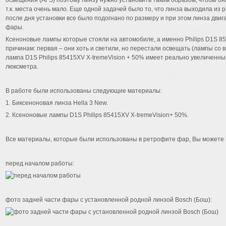
освещения (AFS) поэтому линзу нужно установить таким образом, чтобы она
т.к. места очень мало. Еще одной задачей было то, что линза выходила из 
после дня установки все было подогнано по размеру и при этом линза двиг
фары.
Ксеноновые лампы которые стояли на автомобиле, а именно Philips D1S 8
причинам: первая – они хоть и светили, но перестали освещать (лампы со 
лампа D1S Philips 85415XV X-tremeVision + 50% имеет реально увеличенный
люксметра.
В работе были использованы следующие материалы:
1. Биксеноновая линза Hella 3 New.
2. Ксеноновые лампы D1S Philips 85415XV X-tremeVision+ 50%.
Все материалы, которые были использованы в ретрофите фар, Вы можете к
перед началом работы:
фото задней части фары с установленной родной линзой Bosch (Бош):