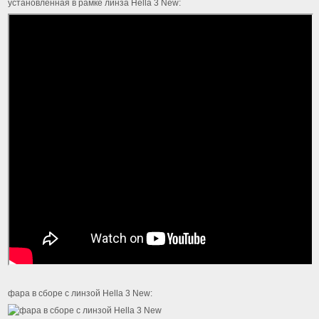
установленная в рамке линза Hella 3 New:
фара в сборе с линзой Hella 3 New: