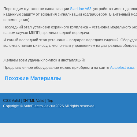
Переходим к установке сигнализации
StarLine A63
, устройство имеет диал
надежную защиту от вскрытия сигнализации кодграббером. В антенный мод
перемещения).
Последний этап установки охранного комплекса
–
установка модельного бе
нашем случае МКПП, в режиме задней передачи.
И самый последний этап установки – подогрев передних сидений. Оборудо
волокна стойкие к износу, с кнопочным управлением на два режима обогре
Желаем всем удачных покупок и инсталляций!
Представленное оборудование можно приобрести на сайте
Autoelectro.ua
.
Похожие
Материалы
CSS Valid |
XHTML Valid |
Top
Copyright © AutoElectro.kiev.ua2026 All rights reserved.