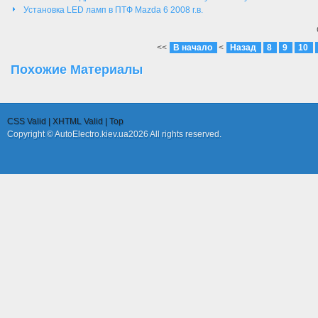
Установка LED ламп в ПТФ Mazda 6 2008 г.в.
<<
В начало
<
Назад
8
9
10
Похожие
Материалы
CSS Valid |
XHTML Valid |
Top
Copyright © AutoElectro.kiev.ua2026 All rights reserved.